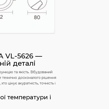
A VL-5626 —
ній деталі
ункцію та якість. Вбудований
ле технічно досконалого рішення
то цінує акуратність, точність і
ної температури і