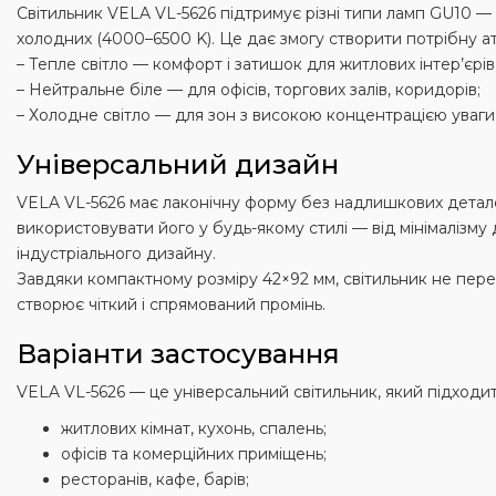
Світильник VELA VL-5626 підтримує різні типи ламп GU10 —
холодних (4000–6500 K). Це дає змогу створити потрібну а
– Тепле світло — комфорт і затишок для житлових інтер’єрів
– Нейтральне біле — для офісів, торгових залів, коридорів;
– Холодне світло — для зон з високою концентрацією уваги,
Універсальний дизайн
VELA VL-5626 має лаконічну форму без надлишкових детал
використовувати його у будь-якому стилі — від мінімалізму
індустріального дизайну.
Завдяки компактному розміру 42×92 мм, світильник не пер
створює чіткий і спрямований промінь.
Варіанти застосування
VELA VL-5626 — це універсальний світильник, який підходит
житлових кімнат, кухонь, спалень;
офісів та комерційних приміщень;
ресторанів, кафе, барів;