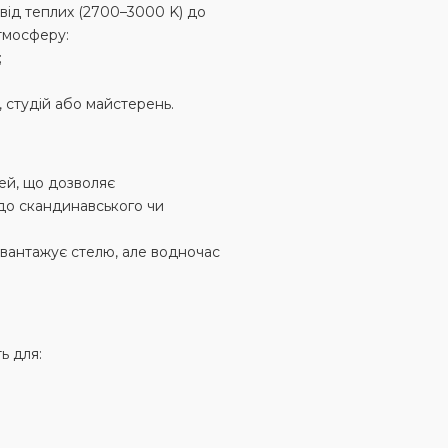
 від теплих (2700–3000 K) до
тмосферу:
;
 студій або майстерень.
ей, що дозволяє
 до скандинавського чи
евантажує стелю, але водночас
ь для: