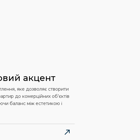
ловий акцент
тлення, яке дозволяє створити
квартир до комерційних об’єктів
аючи баланс між естетикою і