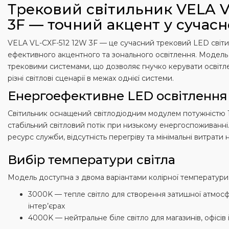
Трековий світильник VELA V
3F — точний акцент у сучасн
VELA VL-CXF-512 12W 3F — це сучасний трековий LED світи
ефективного акцентного та зонального освітлення. Модель
трековими системами, що дозволяє гнучко керувати освітл
різні світлові сценарії в межах однієї системи.
Енергоефективне LED освітлення
Світильник оснащений світлодіодним модулем потужністю 1
стабільний світловий потік при низькому енергоспоживанні
ресурс служби, відсутність перегріву та мінімальні витрати
Вибір температури світла
Модель доступна з двома варіантами колірної температури
3000K — тепле світло для створення затишної атмосф
інтер’єрах
4000K — нейтральне біле світло для магазинів, офісів 