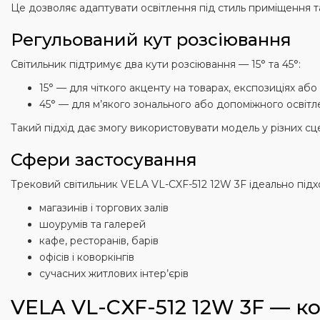
Це дозволяє адаптувати освітлення під стиль приміщення та
Регульований кут розсіювання
Світильник підтримує два кути розсіювання — 15° та 45°:
15° — для чіткого акценту на товарах, експозиціях або
45° — для м’якого зонального або допоміжного освіт
Такий підхід дає змогу використовувати модель у різних сц
Сфери застосування
Трековий світильник VELA VL-CXF-512 12W 3F ідеально підх
магазинів і торгових залів
шоурумів та галерей
кафе, ресторанів, барів
офісів і коворкінгів
сучасних житлових інтер’єрів
VELA VL-CXF-512 12W 3F — ко