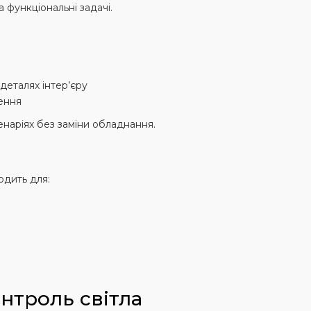
 функціональні задачі.
 деталях інтер’єру
лення
енаріях без заміни обладнання.
одить для:
нтроль світла