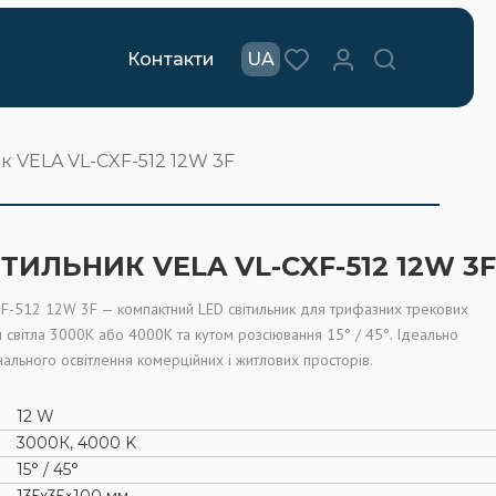
Контакти
UA
к VELA VL-CXF-512 12W 3F
ТИЛЬНИК VELA VL-CXF-512 12W 3F
XF-512 12W 3F — компактний LED світильник для трифазних трекових
 світла 3000K або 4000K та кутом розсіювання 15° / 45°. Ідеально
нального освітлення комерційних і житлових просторів.
12 W
3000К, 4000 K
15° / 45°