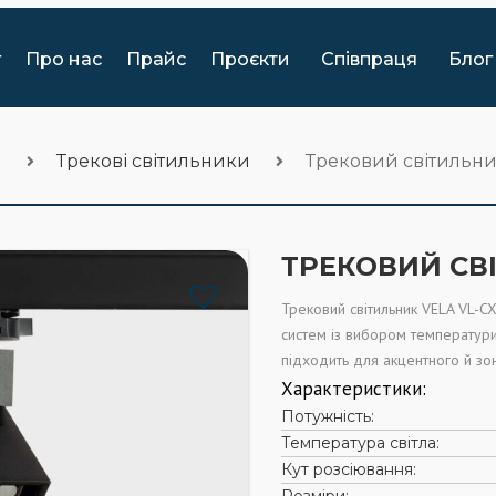
г
Про нас
Прайс
Проєкти
Співпраця
Блог
и
Трекові світильники
Трековий світильни
ТРЕКОВИЙ СВІ
Трековий світильник VELA VL-C
систем із вибором температури
підходить для акцентного й зо
Характеристики:
Потужність:
Температура світла:
Кут розсіювання: