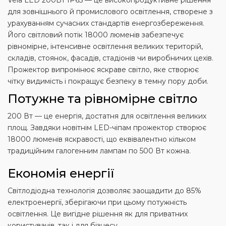
для зовнішнього й промислового освітлення, створене з
урахуванням сучасних стандартів енергозбереження.
Його світловий потік 18000 люменів забезпечує
рівномірне, інтенсивне освітлення великих територій,
складів, стоянок, фасадів, стадіонів чи виробничих цехів.
Прожектор випромінює яскраве світло, яке створює
чітку видимість і покращує безпеку в темну пору доби.
Потужне та рівномірне світло
200 Вт — це енергія, достатня для освітлення великих
площ. Завдяки новітнім LED-чіпам прожектор створює
18000 люменів яскравості, що еквівалентно кільком
традиційним галогенним лампам по 500 Вт кожна.
Економія енергії
Світлодіодна технологія дозволяє заощадити до 85%
електроенергії, зберігаючи при цьому потужність
освітлення. Це вигідне рішення як для приватних
користувачів, так і для бізнесу.