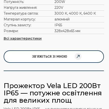
Потужність:
200W
Напруга живлення:
220V
Температура світла:
3000 К, 4000 К, 6400 К
Матеріал корпусу:
алюміній
Ступінь захисту:
ІР65
Розміри:
328х428х65 мм
Всі характеристики
ЗВ'ЯЖІТЬСЯ ЗІ МНОЮ
Прожектор Vela LED 200Вт
IP65 — потужне освітлення
для великих площ
Vela LED 200Вт IP65 — це високопродуктивне рішення