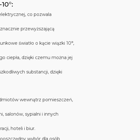
10°:
elektrycznej, co pozwala
, znacznie przewyższającą
runkowe światło o kącie wiązki 10°,
o ciepła, dzięki czemu można jej
 szkodliwych substancji, dzięki
rzedmiotów wewnątrz pomieszczeń,
i, salonów, sypialni i innych
cji, hoteli i biur.
ooszczędny wybór dla osób