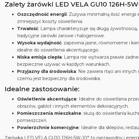
Zalety żarówki LED VELA GU10 126H-5W-
Oszczędność energii
: Zużywa minimalną ilość energii 
zmniejszyć koszty oświetlenia.
Trwałość
: Lampa charakteryzuje się długą żywotnością
tradycyjne żarówki żarowe i halogenowe.
Wysoka wydajność
: zapewnia jasne, równomierne i kie
idealne do oświetlenia akcentującego.
Niska emisja ciepła
: Lampa nie wytwarza prawie żadneg
bezpiecznie używać w każdych warunkach.
Przyjazny dla środowiska
: Nie zawiera rtęci ani innych
czemu jest bezpieczny dla środowiska.
Idealne zastosowanie:
Oświetlenie akcentujące
: Idealne do oświetlania p
obrazów, gablot i innych elementów dekoracyjnych.
Pomieszczenia mieszkalne
: służą do oświetlania kuchn
pomieszczeń.
Powierzchnie komercyjne
: Idealne dla sklepów, restaura
Żarówka LED VELA GU10 126H-5W-10° to niezawodny i energ