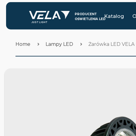
Katalog
O
Home
Lampy LED
Żarówka LED VELA 