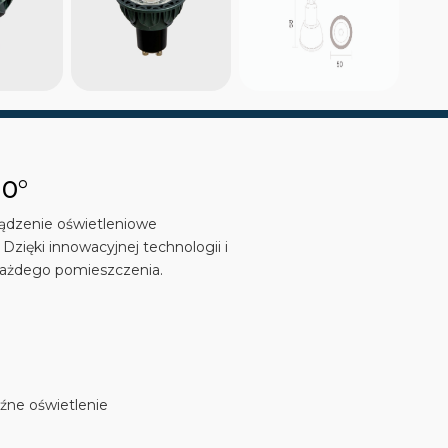
10°
ądzenie oświetleniowe
zięki innowacyjnej technologii i
każdego pomieszczenia.
aźne oświetlenie