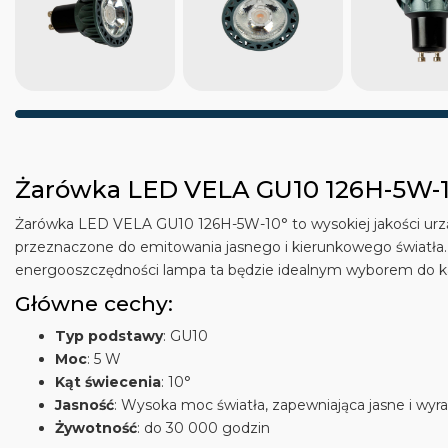
Żarówka LED VELA GU10 126H-5W-
Żarówka LED VELA GU10 126H-5W-10° to wysokiej jakości urz
przeznaczone do emitowania jasnego i kierunkowego światła. D
energooszczędności lampa ta będzie idealnym wyborem do 
Główne cechy:
Typ podstawy
: GU10
Moc
: 5 W
Kąt świecenia
: 10°
Jasność
: Wysoka moc światła, zapewniająca jasne i wyr
Żywotność
: do 30 000 godzin