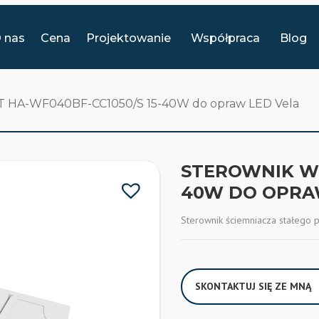
 nas
Cena
Projektowanie
Współpraca
Blog
CT HA-WF040BF-CC1050/S 15-40W do opraw LED Vela
STEROWNIK WIF
40W DO OPRA
Sterownik ściemniacza stałeg
SKONTAKTUJ SIĘ ZE MNĄ