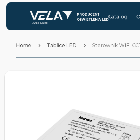
Katalog
O
Home
Tablice LED
Sterownik WIFI C