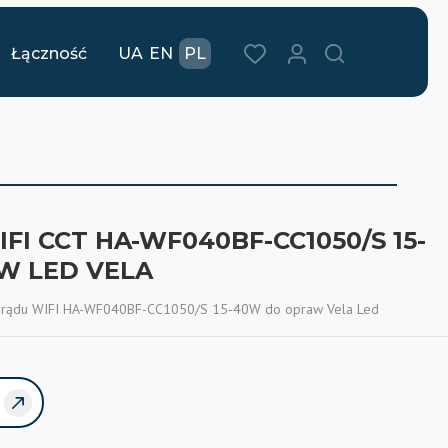
Łączność
UA
EN
PL
I CCT HA-WF040BF-CC1050/S 15-
W LED VELA
o prądu WIFI HA-WF040BF-CC1050/S 15-40W do opraw Vela Led