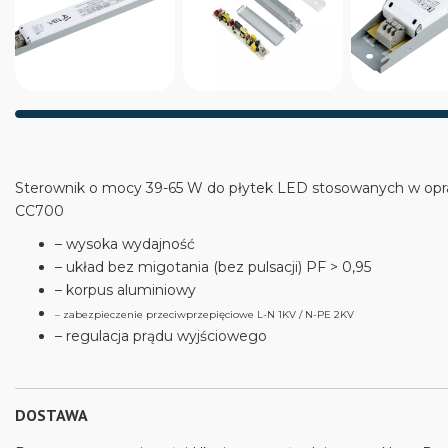
Sterownik o mocy 39-65 W do płytek LED stosowanych w op
CC700
– wysoka wydajność
– układ bez migotania (bez pulsacji) PF > 0,95
– korpus aluminiowy
– zabezpieczenie przeciwprzepięciowe L-N 1KV / N-PE 2KV
– regulacja prądu wyjściowego
DOSTAWA