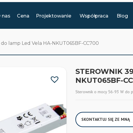
 nas
Cena
Projektowanie
Współpraca
Blog
W do lamp Led Vela HA-NKUT065BF-CC700
STEROWNIK 39
NKUT065BF-CC
Sterownik o mocy 56-93 W do 
SKONTAKTUJ SIĘ ZE MNĄ