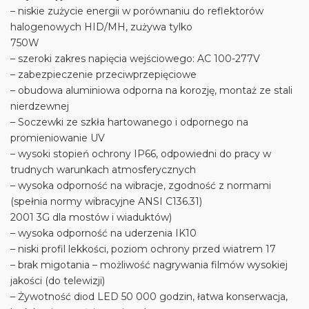
– niskie zużycie energii w porównaniu do reflektorów
halogenowych HID/MH, zużywa tylko
750W
– szeroki zakres napięcia wejściowego: AC 100-277V
– zabezpieczenie przeciwprzepięciowe
– obudowa aluminiowa odporna na korozję, montaż ze stali
nierdzewnej
– Soczewki ze szkła hartowanego i odpornego na
promieniowanie UV
– wysoki stopień ochrony IP66, odpowiedni do pracy w
trudnych warunkach atmosferycznych
– wysoka odporność na wibracje, zgodność z normami
(spełnia normy wibracyjne ANSI C136.31)
2001 3G dla mostów i wiaduktów)
– wysoka odporność na uderzenia IK10
– niski profil lekkości, poziom ochrony przed wiatrem 17
– brak migotania – możliwość nagrywania filmów wysokiej
jakości (do telewizji)
– Żywotność diod LED 50 000 godzin, łatwa konserwacja,