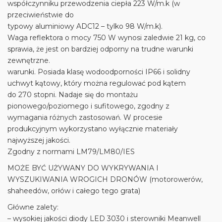
współczynniku przewodzenia ciepła 223 W/m.k (w
przeciwieństwie do
typowy aluminiowy ADC12 – tylko 98 W/m.k).
Waga reflektora o mocy 750 W wynosi zaledwie 21 kg, co
sprawia, że ​​jest on bardziej odporny na trudne warunki
zewnętrzne.
warunki. Posiada klasę wodoodporności IP66 i solidny
uchwyt kątowy, który można regulować pod kątem
do 270 stopni. Nadaje się do montażu
pionowego/poziomego i sufitowego, zgodny z
wymagania różnych zastosowań. W procesie
produkcyjnym wykorzystano wyłącznie materiały
najwyższej jakości.
Zgodny z normami LM79/LM80/IES
MOŻE BYĆ UŻYWANY DO WYKRYWANIA I
WYSZUKIWANIA WROGICH DRONÓW (motorowerów,
shaheedów, orłów i całego tego grata)
Główne zalety:
– wysokiej jakości diody LED 3030 i sterowniki Meanwell