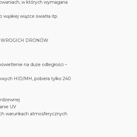
osowaniach, w których wymagana
wąskiej wiązce światła itp.
IA WROGICH DRONÓW
świetlenie na duże odległości –
nowych HID/MH, pobiera tylko 240
erdzewnej
anie UV
nych warunkach atmosferycznych