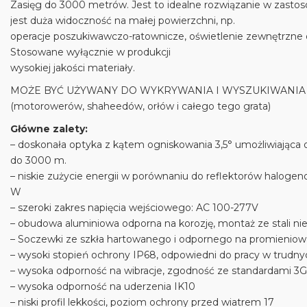
Zasięg do 3000 metrów. Jest to idealne rozwiązanie w zast
jest duża widoczność na małej powierzchni, np.
operacje poszukiwawczo-ratownicze, oświetlenie zewnętrzne o 
Stosowane wyłącznie w produkcji
wysokiej jakości materiały.
MOŻE BYĆ UŻYWANY DO WYKRYWANIA I WYSZUKIWAN
(motorowerów, shaheedów, orłów i całego tego grata)
Główne zalety:
– doskonała optyka z kątem ogniskowania 3,5° umożliwiająca o
do 3000 m.
– niskie zużycie energii w porównaniu do reflektorów haloge
W
– szeroki zakres napięcia wejściowego: AC 100-277V
– obudowa aluminiowa odporna na korozję, montaż ze stali ni
– Soczewki ze szkła hartowanego i odpornego na promieniow
– wysoki stopień ochrony IP68, odpowiedni do pracy w trud
– wysoka odporność na wibracje, zgodność ze standardami 3G
– wysoka odporność na uderzenia IK10
– niski profil lekkości, poziom ochrony przed wiatrem 17