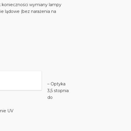
ak konieczności wymiany lampy
nie lądowe (bez narażenia na
– Optyka
3,5 stopnia
do
nie UV