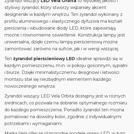
Żyrandol wiszący
LED Vela Orbita
to wysokiej jakości i
stylowy żyrandol, który stworzy wspaniały akcent
designerski w każdym wnętrzu. Ten żyrandol wykonany z
profilu aluminiowego i elastycznego dyfuzora ma kształt
pierścienia i wbudowane diody LED, które zapewniają
mocne i równomierne oświetlenie. Konstrukcja lampy jest
uniwersalna, dzięki czemu lampę pierścieniową można
zamontować zarówno na suficie, jak i w wersji wiszącej.
Ten
żyrandol pierścieniowy LED
idealnie sprawdzi się w
każdym pomieszczeniu, m.in. w pokoju gościnnym, sypialni
i biurze. Dzięki minimalistycznemu designowi i łatwości
montażu stał się niezbędnym elementem każdego
nowoczesnego wnętrza.
Żyrandol wiszący LED Vela Orbita dostępny jest w różnych
średnicach, co pozwala na dobranie optymalnego rozmiaru
do każdego pomieszczenia. Ponadto żyrandol ten można
pomalować na dowolny kolor, zgodnie z indywidualnymi
potrzebami i wymaganiami.
Marka Vela oferuje różnorodne modele opraw LED, w tym