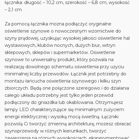
łącznika: długość – 10,2 cm, szerokość – 6,8 cm, wysokość
– 2,1 cm.
Za pomocą łącznika można podłączyć oryginalne
oświetlenie szynowe o nowoczesnym wzornictwie do
szyny prądowej, uzyskując wysokiej jakości oświetlenie hal
wystawowych, klubów nocnych, dużych biur, witryn
sklepowych, sklepów i supermarketów. Oświetlenie
szynowe to uniwersalny produkt, który pozwala na
realizację dowolnego schematu oświetlenia przy użyciu
minimalnej liczby przewodów. Łącznik jest potrzebny do
montażu łańcucha oświetlenia szynowego i kilku szyn
zbiorczych. Będą one połączone szeregowo i do działania
całego układu potrzebny jest tylko jeden przewód
podłączony do gniazdka lub okablowania. Otrzymujesz
lampy LED charakteryzujące się minimalnym zużyciem
energii elektrycznej i wysoką mocą świetlną. Łączniki
pozwolą Ci tworzyć zmienną architekturę, możesz obracać
szynoprzewody w różnych kierunkach, tworzyć
zawieszenia na różnych wysokościach, eksperymentować