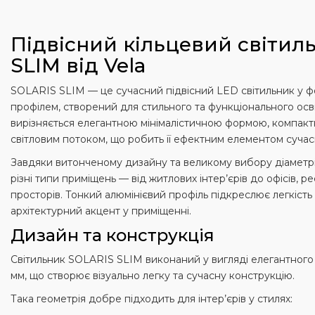
Підвісний кільцевий світил
SLIM від
Vela
SOLARIS SLIM — це сучасний підвісний LED світильник у фо
профілем, створений для стильного та функціонального осві
вирізняється елегантною мінімалістичною формою, компакт
світловим потоком, що робить її ефектним елементом сучас
Завдяки витонченому дизайну та великому вибору діаметрів
різні типи приміщень — від житлових інтер’єрів до офісів, ре
просторів. Тонкий алюмінієвий профіль підкреслює легкість
архітектурний акцент у приміщенні.
Дизайн та конструкція
Світильник SOLARIS SLIM виконаний у вигляді елегантного 
мм, що створює візуально легку та сучасну конструкцію.
Така геометрія добре підходить для інтер’єрів у стилях: