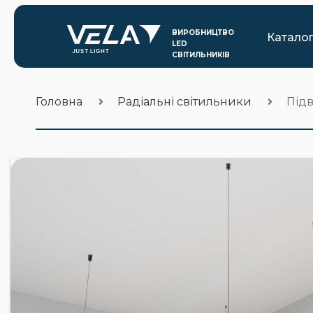
Катало
Головна
Радіальні світильники
Підв