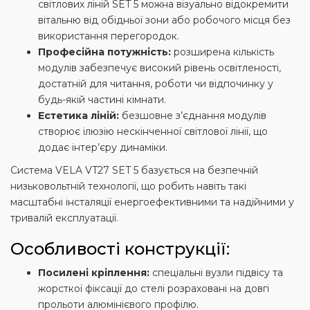
світлових ліній SET 5 можна візуально відокремити
вітальню від обідньої зони або робочого місця без
використання перегородок.
Професійна потужність:
розширена кількість
модулів забезпечує високий рівень освітленості,
достатній для читання, роботи чи відпочинку у
будь-якій частині кімнати.
Естетика ліній:
безшовне з’єднання модулів
створює ілюзію нескінченної світлової лінії, що
додає інтер’єру динаміки.
Система VELA VT27 SET 5 базується на безпечній
низьковольтній технології, що робить навіть такі
масштабні інсталяції енергоефективними та надійними у
тривалій експлуатації.
Особливості конструкції:
Посилені кріплення:
спеціальні вузли підвісу та
жорсткої фіксації до стелі розраховані на довгі
прольоти алюмінієвого профілю.