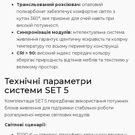
Трансльований розсіювач:
опаловий
полікарбонат забезпечує комфортне світло з
кутом 360°, яке приємне для очей навіть при
високій потужності.
Синхронізація модулів:
інтелектуальна система
живлення гарантує ідентичну яскравість та колірну
температуру по всьому периметру конструкції.
CRI > 90:
високий індекс передачі кольору
зберігає природність відтінків меблів та текстилю у
великому просторі.
Технічні параметри
системи SET 5
Комплектація SET 5 передбачає використання потужних
блоків живлення для підтримки стабільної роботи
розгалуженої мережі світлових модулів.
Світлові сценарії:
3000 K — створює атмосферу затишного вечора у