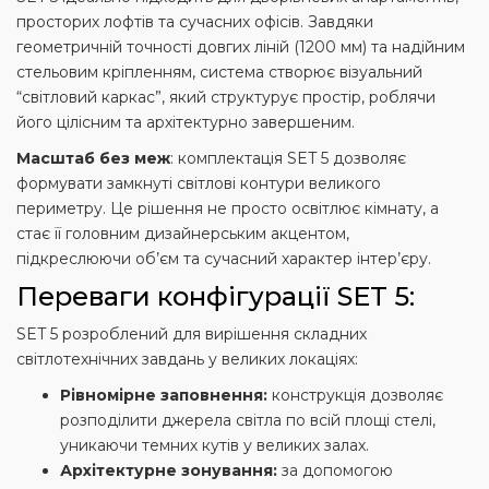
просторих лофтів та сучасних офісів. Завдяки
геометричній точності довгих ліній (1200 мм) та надійним
стельовим кріпленням, система створює візуальний
“світловий каркас”, який структурує простір, роблячи
його цілісним та архітектурно завершеним.
Масштаб без меж
: комплектація SET 5 дозволяє
формувати замкнуті світлові контури великого
периметру. Це рішення не просто освітлює кімнату, а
стає її головним дизайнерським акцентом,
підкреслюючи об’єм та сучасний характер інтер’єру.
Переваги конфігурації SET 5:
SET 5 розроблений для вирішення складних
світлотехнічних завдань у великих локаціях:
Рівномірне заповнення:
конструкція дозволяє
розподілити джерела світла по всій площі стелі,
уникаючи темних кутів у великих залах.
Архітектурне зонування:
за допомогою