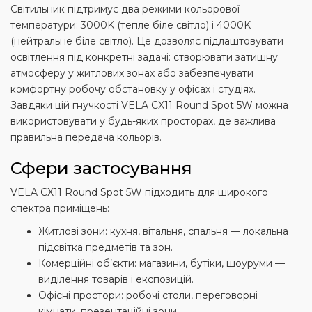
Світильник підтримує два режими кольорової
температури: 3000K (тепле біле світло) і 4000K
(нейтральне біле світло). Це дозволяє підлаштовувати
освітлення під конкретні задачі: створювати затишну
атмосферу у житлових зонах або забезпечувати
комфортну робочу обстановку у офісах і студіях.
Завдяки цій гнучкості VELA CX11 Round Spot 5W можна
використовувати у будь-яких просторах, де важлива
правильна передача кольорів.
Сфери застосування
VELA CX11 Round Spot 5W підходить для широкого
спектра приміщень:
Житлові зони: кухня, вітальня, спальня — локальна
підсвітка предметів та зон.
Комерційні об’єкти: магазини, бутіки, шоуруми —
виділення товарів і експозицій.
Офісні простори: робочі столи, переговорні
кімнати, презентаційні зони.