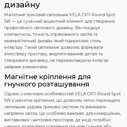
дизайну
Магнітний трековий світильник VELA CX11 Round Spot
5W — це сучасний акцентний елемент для створення
професійного світлового дизайну. Він поєднує
компактність, точність спрямованого світла та
мінімалістичний дизайн, який підкреслює стиль
інтер’єру. Такий світильник дозволяє формувати
атмосферу простору, виділяти важливі деталі та
створювати динаміку, не перевантажуючи інтер’єр
зайвими елементами.
Магнітне кріплення для
гнучкого розташування
Однією з ключових особливостей VELA CX11 Round Spot
5W є магнітне кріплення, що дозволяє легко переміщати
світильник уздовж трекової системи та змінювати
напрямок світла. Це особливо важливо для комерційних,
виставкових і житлових просторів, де іноді потрібно
швидко адаптувати освітлення під нові сценарії або