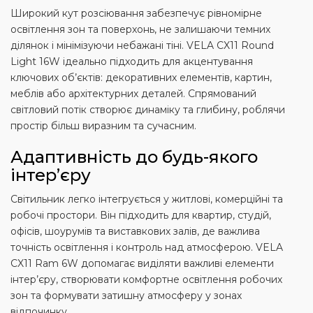
Широкий кут розсіювання забезпечує рівномірне
освітлення зон та поверхонь, не залишаючи темних
ділянок і мінімізуючи небажані тіні. VELA CX11 Round
Light 16W ідеально підходить для акцентування
ключових об’єктів: декоративних елементів, картин,
меблів або архітектурних деталей. Спрямований
світловий потік створює динаміку та глибину, роблячи
простір більш виразним та сучасним.
Адаптивність до будь-якого
інтер’єру
Світильник легко інтегрується у житлові, комерційні та
робочі простори. Він підходить для квартир, студій,
офісів, шоурумів та виставкових залів, де важлива
точність освітлення і контроль над атмосферою. VELA
CX11 Ram 6W допомагає виділяти важливі елементи
інтер’єру, створювати комфортне освітлення робочих
зон та формувати затишну атмосферу у зонах
відпочинку.