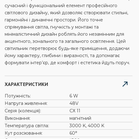
сучасний і функціональний елемент професійного
світлового дизайну, який дозволяє створювати стильні,
гармонійні і динамічні простори. Його точне
спрямування світла, гнучкість у монтажі та
мінімалістичний дизайн роблять його незамінним для
акцентного, зонального та загального освітлення. Цей
світильник перетворює будь-яке приміщення, додаючи
йому характеру, глибини і виразності, та допомагає
формувати інтер’єр, де комфорт і естетика йдуть поруч.
ХАРАКТЕРИСТИКИ
Потужність:
6 W
Напруга живлення:
48V
Серія (колекція):
СХ 11
Виконання:
магнітний
Температура світла:
3000 K, 4000 K
Кут розсіювання:
60°