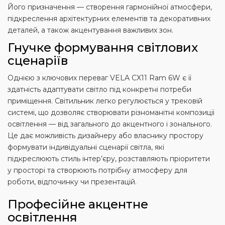
Його призначення — створення гармонійної атмосфери,
підкреслення архітектурних елементів та декоративних
деталей, а також акцентування важливих зон.
Гнучке формування світлових
сценаріїв
Однією з ключових переваг VELA CX11 Ram 6W є її
здатність адаптувати світло під конкретні потреби
приміщення. Світильник легко регулюється у трековій
системі, що дозволяє створювати різноманітні композиції
освітлення — від загального до акцентного і зонального.
Це дає можливість дизайнеру або власнику простору
формувати індивідуальні сценарії світла, які
підкреслюють стиль інтер’єру, розставляють пріоритети
у просторі та створюють потрібну атмосферу для
роботи, відпочинку чи презентацій.
Професійне акцентне
освітлення