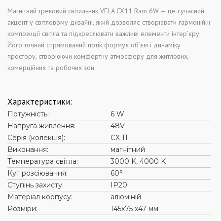
Магнітний трековий світильник VELA CX11 Ram 6W — це сучасний
акцент у світловому дизайні, який дозволяє створювати гармонійні
композиції світла та підкреслювати важливі елементи інтер’єру.
Його точний спрямований потік формує об’єм і динаміку
простору, створюючи комфортну атмосферу для житлових,
комерційних та робочих зон.
Характеристики:
Потужність:
6 W
Напруга живлення:
48V
Серія (колекція):
СХ 11
Виконання:
магнітний
Температура світла:
3000 K, 4000 K
Кут розсіювання:
60°
Ступінь захисту:
ІР20
Матеріал корпусу:
алюміній
Розміри:
145х75 х47 мм