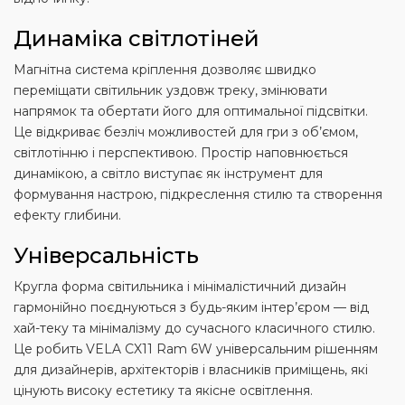
Динаміка світлотіней
Магнітна система кріплення дозволяє швидко
переміщати світильник уздовж треку, змінювати
напрямок та обертати його для оптимальної підсвітки.
Це відкриває безліч можливостей для гри з об’ємом,
світлотінню і перспективою. Простір наповнюється
динамікою, а світло виступає як інструмент для
формування настрою, підкреслення стилю та створення
ефекту глибини.
Універсальність
Кругла форма світильника і мінімалістичний дизайн
гармонійно поєднуються з будь-яким інтер’єром — від
хай-теку та мінімалізму до сучасного класичного стилю.
Це робить VELA CX11 Ram 6W універсальним рішенням
для дизайнерів, архітекторів і власників приміщень, які
цінують високу естетику та якісне освітлення.