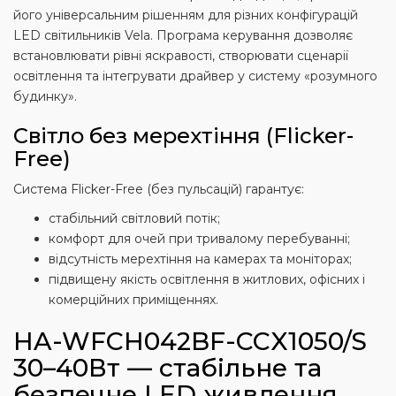
його універсальним рішенням для різних конфігурацій
LED світильників Vela. Програма керування дозволяє
встановлювати рівні яскравості, створювати сценарії
освітлення та інтегрувати драйвер у систему «розумного
будинку».
Світло без мерехтіння (Flicker-
Free)
Система Flicker-Free (без пульсацій) гарантує:
стабільний світловий потік;
комфорт для очей при тривалому перебуванні;
відсутність мерехтіння на камерах та моніторах;
підвищену якість освітлення в житлових, офісних і
комерційних приміщеннях.
HA-WFCH042BF-CCX1050/S
30–40Вт — стабільне та
безпечне LED живлення