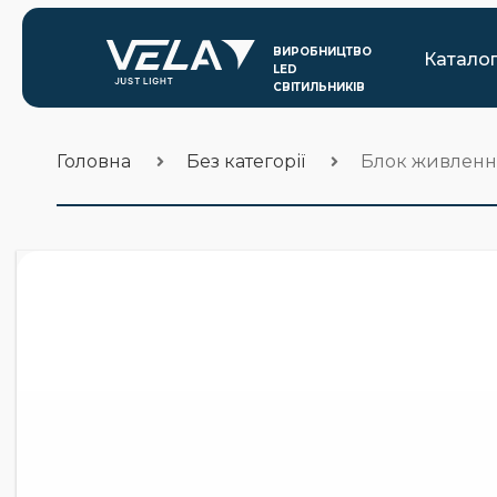
Катало
Головна
Без категорії
Блок живлення