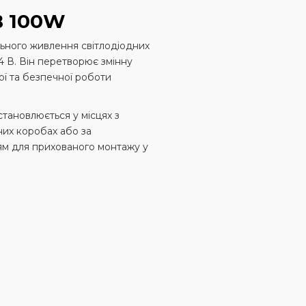
В 100W
ьного живлення світлодіодних
4 В. Він перетворює змінну
ої та безпечної роботи
тановлюється у місцях з
них коробах або за
ям для прихованого монтажу у