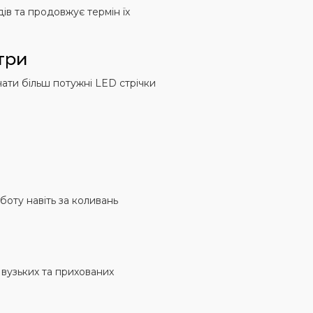
ів та продовжує термін їх
три
ати більш потужні LED стрічки
боту навіть за коливань
вузьких та прихованих