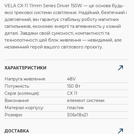
VELA CX-11 11mm Series Driver 150W — це основа будь-
якої трекової системи освітлення. Надійний, безпечний і
довговічний, він гарантує стабільну роботу магнітних
світильників, економію енергії та впевненість у кожній
деталі. Завдяки своїй сумісності, компактності та
технологічності цей блок живлення — невидимий, але
незамінний герой вашого світлового проєкту.
ХАРАКТЕРИСТИКИ
Напруга живлення:
48V
Потужність:
150 Вт
Серія (колекція):
СХ 11
Виконання:
елемент системи
Матеріал корпусу:
пластик
Розміри:
306x18x21
ДОСТАВКА