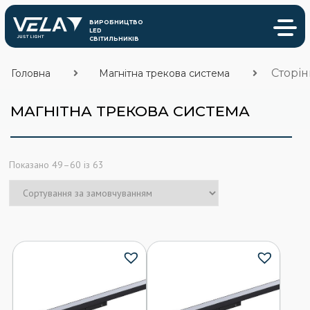
Сторін
Головна
Магнітна трекова система
МАГНІТНА ТРЕКОВА СИСТЕМА
Показано 49–60 із 63