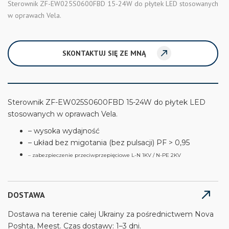
Sterownik ZF-EW025S0600FBD 15-24W do płytek LED stosowanych
w oprawach Vela.
SKONTAKTUJ SIĘ ZE MNĄ
Sterownik ZF-EW025S0600FBD 15-24W do płytek LED
stosowanych w oprawach Vela.
– wysoka wydajność
– układ bez migotania (bez pulsacji) PF > 0,95
– zabezpieczenie przeciwprzepięciowe L-N 1KV / N-PE 2KV
DOSTAWA
Dostawa na terenie całej Ukrainy za pośrednictwem Nova
Poshta, Meest. Czas dostawy: 1–3 dni.